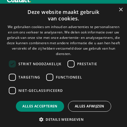
Contact
×
0412 – 46 53 00
Deze website maakt gebruik
info@oosterpoort.org
van cookies.
Hoofdkantoor Oss:
We gebruiken cookies om inhoud en advertenties te personaliseren
Kamperfoeliestraat 60, 5342 CX Oss
en om ons verkeer te analyseren. We delen ook informatie over uw
gebruik van onze site met onze advertentie- en analysepartners, die
Kantoor Den Bosch:
deze kunnen combineren met andere informatie die u aan hen heeft
verstrekt of die zij hebben verzameld door uw gebruik van hun
Rompertsebaan 66, 5231GT Den Bosch
diensten.
STRIKT NOODZAKELIJK
PRESTATIE
Keurmerken
TARGETING
FUNCTIONEEL
NIET-GECLASSIFICEERD
© 2026 Oosterpoort
ALLES ACCEPTEREN
ALLES AFWIJZEN
DETAILS WEERGEVEN
Cookieverklaring
Privacyverklaring